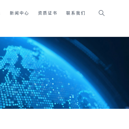
采
新闻中心
资质证书
联系我们