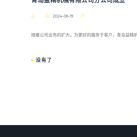
青岛益精机械有限公司分公司成立
2024-06-19
随着公司业务的扩大，为更好的服务于客户，青岛益精机械有
没有了