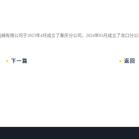
限公司于2023年4月成立了重庆分公司，2024年03月成立了龙口分公
下一篇
返回