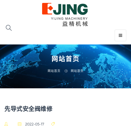
Toggle
navigat
网站首页
网站首页
网站首页
先导式安全阀维修
2022-05-17