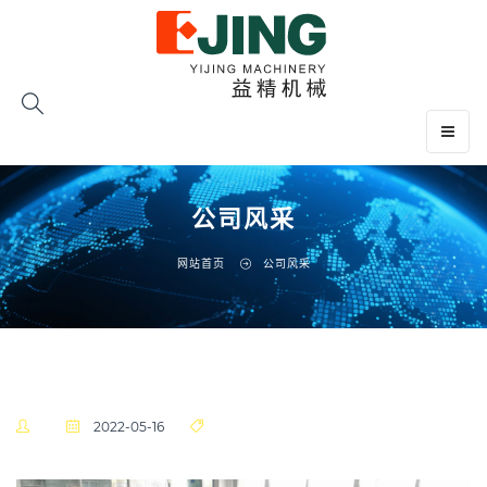
Toggle
navigat
公司风采
网站首页
公司风采
2022-05-16