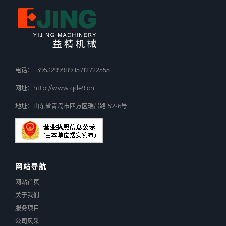
电话： 13953299989 15712722555
网址：http://www.qde9.cn
地址：山东省青岛市四方区瑞昌路152-6号
网站导航
网站首页
关于我们
服务项目
公司风采