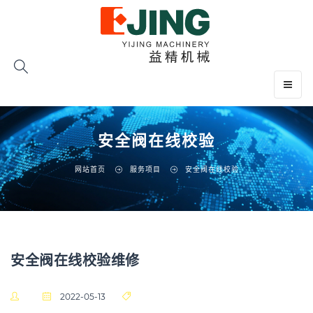
Toggle
navigat
安全阀在线校验
网站首页
服务项目
安全阀在线校验
安全阀在线校验维修
2022-05-13