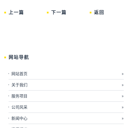
上一篇
下一篇
返回
网站导航
网站首页
»
关于我们
»
服务项目
»
公司风采
»
新闻中心
»