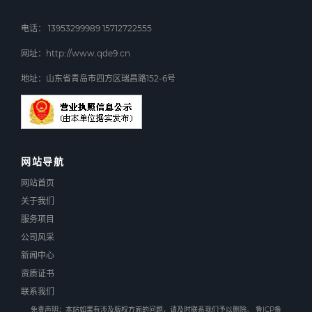
电话： 13953299989 15712722555
网址：http://www.qde9.cn
地址：山东省青岛市四方区瑞昌路152-6号
网站导航
网站首页
关于我们
服务项目
公司风采
新闻中心
资质证书
联系我们
免责声明：本站如果有涉及版权方面的问题，请及时联系我们予以删除。
鲁ICP备